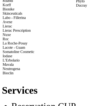
Rilastil
Phyto
Korff
Ducray
Bionike
Skinceuticals
Labo - Fillerina
Avene
Lierac
Lierac Prescription
Nuxe
Roc
La Roche-Posay
Lacote - Guam
Somatoline Cosmetic
Iodase
L'Erbolario
Mavala
Neutrogena
Bioclin
Services