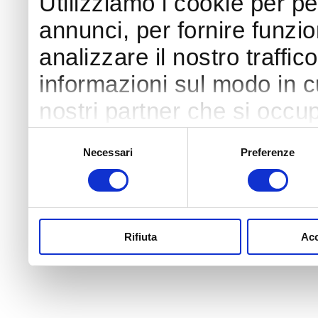
Utilizziamo i cookie per p
annunci, per fornire funzio
analizzare il nostro traffic
informazioni sul modo in cui
nostri partner che si occup
pubblicità e social media,
Selezione
Necessari
Preferenze
del
con altre informazioni che
consenso
raccolto dal suo utilizzo de
Rifiuta
Acc